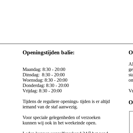
Openingstijden balie:
O
AR
Maandag: 8:30 - 20:00
ge
Dinsdag: 8:30 - 20:00
st
Woensdag: 8:30 - 20:00
on
Donderdag: 8:30 - 20:00
Vrijdag: 8:30 - 20:00
Vr
Tijdens de reguliere openings- tijden is er altijd
O
iemand van de staf aanwezig.
Voor speciale gelegenheden of verzoeken
kunnen wij ook in het weekeinde open.