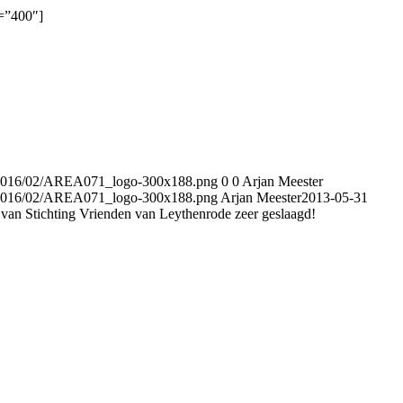
=”400″]
s/2016/02/AREA071_logo-300x188.png
0
0
Arjan Meester
s/2016/02/AREA071_logo-300x188.png
Arjan Meester
2013-05-31
 van Stichting Vrienden van Leythenrode zeer geslaagd!