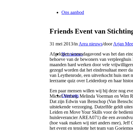
Ons aanbod
Friends Event van Stichtin
31 mei 2013
/
in
Area nieuws
/
door
Arjan Mee
Afgelopen woensdagavond was het dan eindel
Het nieuws
behoeve van de bewoners van verpleeghuis 
maanden hard werken door vele vrijwillige
gezegd worden dat het eindresultaat meer d
van Leythenrode, een uitverkocht huis met 
leerzame quiz over Leiderdorp en haar histor
Een paar mensen willen wij bij deze nog eve
Over ons
Michel Verheij, Melinda Voerman en Wim R
Dat zijn Edwin van Benschop (Van Benscho
uitstekende verzorging. Datzelfde geldt ui
Leiden en Move Your Skills voor de bedieni
huisleverancier AREA071) die een avondvul
(hoe vaak maken wij niet anders mee), Jeff 
het event en tenslotte het team van Goeiemod