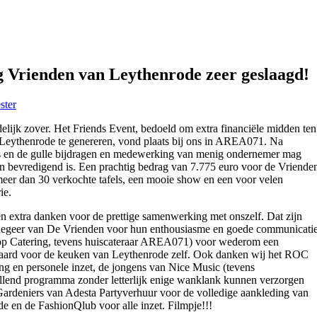
g Vrienden van Leythenrode zeer geslaagd!
ster
ijk zover. Het Friends Event, bedoeld om extra financiële midden ten
Leythenrode te genereren, vond plaats bij ons in AREA071. Na
rs en de gulle bijdragen en medewerking van menig ondernemer mag
an bevredigend is. Een prachtig bedrag van 7.775 euro voor de Vriende
meer dan 30 verkochte tafels, een mooie show en een voor velen
ie.
n extra danken voor de prettige samenwerking met onszelf. Dat zijn
egeer van De Vrienden voor hun enthousiasme en goede communicatie
p Catering, tevens huiscateraar AREA071) voor wederom een
teraard voor de keuken van Leythenrode zelf. Ook danken wij het ROC
ng en personele inzet, de jongens van Nice Music (tevens
lend programma zonder letterlijk enige wanklank kunnen verzorgen
Gardeniers van Adesta Partyverhuur voor de volledige aankleding van
e en de FashionQlub voor alle inzet. Filmpje!!!