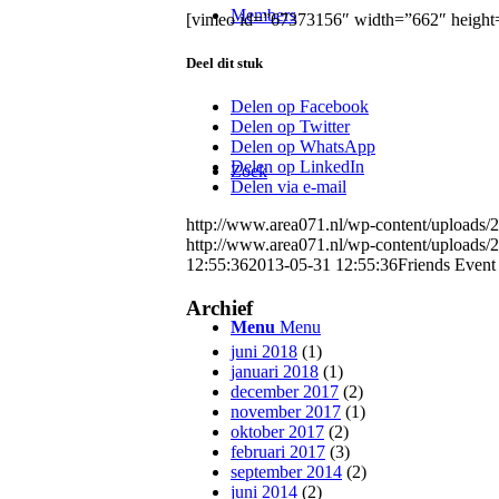
Members
[vimeo id=”67373156″ width=”662″ height
Deel dit stuk
Delen op Facebook
Delen op Twitter
Delen op WhatsApp
Delen op LinkedIn
Zoek
Delen via e-mail
http://www.area071.nl/wp-content/upload
http://www.area071.nl/wp-content/upload
12:55:36
2013-05-31 12:55:36
Friends Event
Archief
Menu
Menu
juni 2018
(1)
januari 2018
(1)
december 2017
(2)
november 2017
(1)
oktober 2017
(2)
februari 2017
(3)
september 2014
(2)
juni 2014
(2)