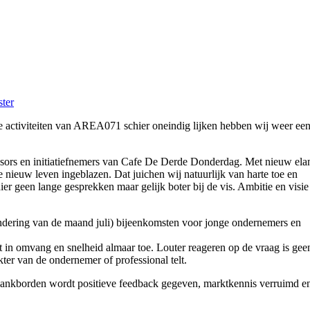
ter
e activiteiten van AREA071 schier oneindig lijken hebben wij weer ee
rs en initiatiefnemers van Cafe De Derde Donderdag. Met nieuw ela
e nieuw leven ingeblazen. Dat juichen wij natuurlijk van harte toe en
ier geen lange gesprekken maar gelijk boter bij de vis. Ambitie en visie
ondering van de maand juli) bijeenkomsten voor jonge ondernemers en
 in omvang en snelheid almaar toe. Louter reageren op de vraag is gee
ter van de ondernemer of professional telt.
lankborden wordt positieve feedback gegeven, marktkennis verruimd e