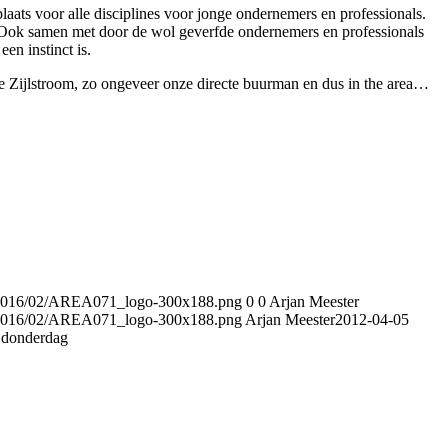
aats voor alle disciplines voor jonge ondernemers en professionals.
. Ook samen met door de wol geverfde ondernemers en professionals
en instinct is.
de Zijlstroom, zo ongeveer onze directe buurman en dus in the area…
s/2016/02/AREA071_logo-300x188.png
0
0
Arjan Meester
s/2016/02/AREA071_logo-300x188.png
Arjan Meester
2012-04-05
 donderdag