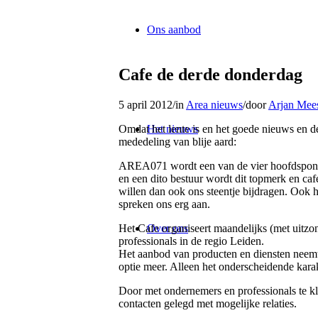
Ons aanbod
Cafe de derde donderdag
5 april 2012
/
in
Area nieuws
/
door
Arjan Mees
Omdat het lente is en het goede nieuws en d
Het nieuws
mededeling van blije aard:
AREA071 wordt een van de vier hoofdsponso
en een dito bestuur wordt dit topmerk en caf
willen dan ook ons steentje bijdragen. Ook h
spreken ons erg aan.
Het Cafe organiseert maandelijks (met uitz
Over ons
professionals in de regio Leiden.
Het aanbod van producten en diensten neemt
optie meer. Alleen het onderscheidende karak
Door met ondernemers en professionals te k
contacten gelegd met mogelijke relaties.