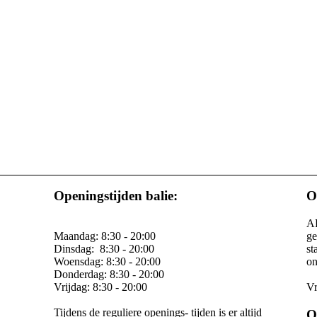
Openingstijden balie:
O
AR
Maandag: 8:30 - 20:00
ge
Dinsdag: 8:30 - 20:00
st
Woensdag: 8:30 - 20:00
on
Donderdag: 8:30 - 20:00
Vrijdag: 8:30 - 20:00
Vr
Tijdens de reguliere openings- tijden is er altijd
O