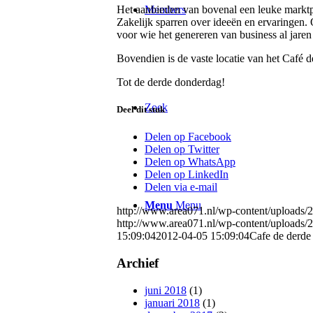
Het aanbieden van bovenal een leuke marktpl
Members
Zakelijk sparren over ideeën en ervaringen
voor wie het genereren van business al jaren e
Bovendien is de vaste locatie van het Café 
Tot de derde donderdag!
Zoek
Deel dit stuk
Delen op Facebook
Delen op Twitter
Delen op WhatsApp
Delen op LinkedIn
Delen via e-mail
Menu
Menu
http://www.area071.nl/wp-content/upload
http://www.area071.nl/wp-content/upload
15:09:04
2012-04-05 15:09:04
Cafe de derde
Archief
juni 2018
(1)
januari 2018
(1)